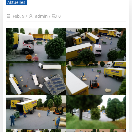
Aktuelles
Feb. 9
/
admin
/
0