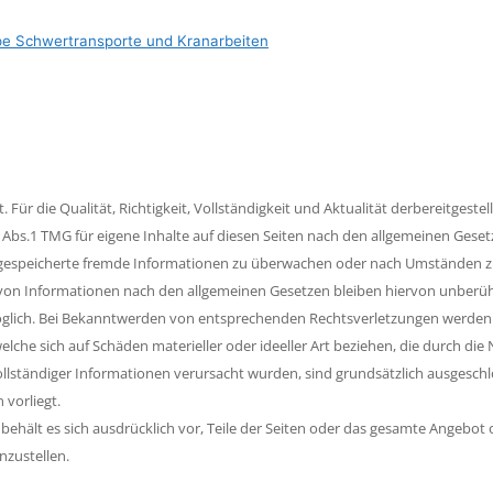
e Schwertransporte und Kranarbeiten
t. Für die Qualität, Richtigkeit, Vollständigkeit und Aktualität derbereitges
bs.1 TMG für eigene Inhalte auf diesen Seiten nach den allgemeinen Gesetze
r gespeicherte fremde Informationen zu überwachen oder nach Umständen zu f
on Informationen nach den allgemeinen Gesetzen bleiben hiervon unberührt
öglich. Bei Bekanntwerden von entsprechenden Rechtsverletzungen werden 
lche sich auf Schäden materieller oder ideeller Art beziehen, die durch d
lständiger Informationen verursacht wurden, sind grundsätzlich ausgeschlo
 vorliegt.
r behält es sich ausdrücklich vor, Teile der Seiten oder das gesamte Angeb
nzustellen.