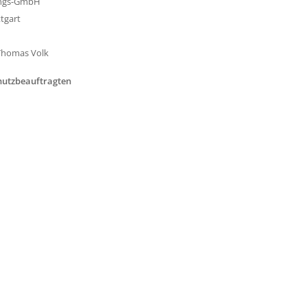
ungs-GmbH
ttgart
 Thomas Volk
hutzbeauftragten