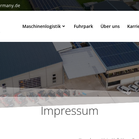
ermany.de
Maschinenlogistik
Fuhrpark
Über uns
Karri
Impressum