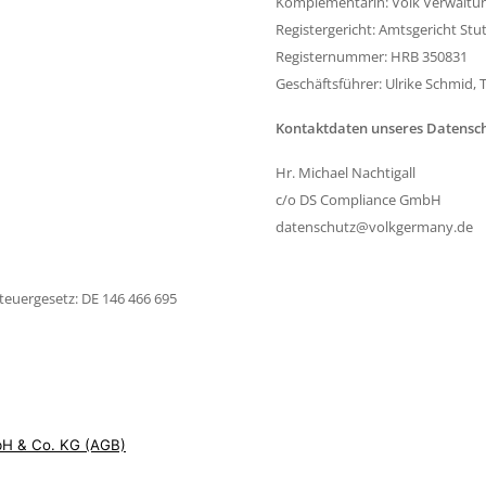
Komplementärin: Volk Verwalt
Registergericht: Amtsgericht Stu
Registernummer: HRB 350831
Geschäftsführer: Ulrike Schmid,
Kontaktdaten unseres Datensc
Hr. Michael Nachtigall
c/o DS Compliance GmbH
datenschutz@volkgermany.de
euergesetz: DE 146 466 695
bH & Co. KG (AGB)