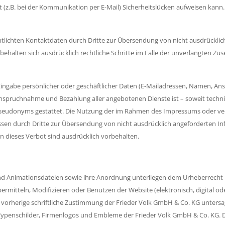
 (z.B. bei der Kommunikation per E-Mail) Sicherheitslücken aufweisen kann.
lichten Kontaktdaten durch Dritte zur Übersendung von nicht ausdrücklic
n behalten sich ausdrücklich rechtliche Schritte im Falle der unverlangten
ingabe persönlicher oder geschäftlicher Daten (E-Mailadressen, Namen, Ansch
e Inanspruchnahme und Bezahlung aller angebotenen Dienste ist – soweit te
Pseudonyms gestattet. Die Nutzung der im Rahmen des Impressums oder ver
n durch Dritte zur Übersendung von nicht ausdrücklich angeforderten Infor
 dieses Verbot sind ausdrücklich vorbehalten.
nd Animationsdateien sowie ihre Anordnung unterliegen dem Urheberrecht 
bermitteln, Modifizieren oder Benutzen der Website (elektronisch, digital od
 vorherige schriftliche Zustimmung der Frieder Volk GmbH & Co. KG untersagt.
enschilder, Firmenlogos und Embleme der Frieder Volk GmbH & Co. KG. Dur