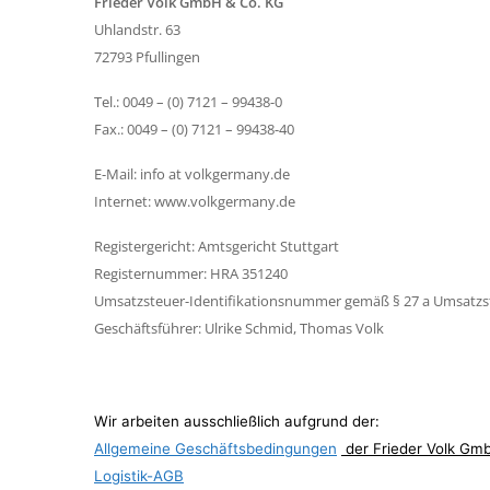
Frieder Volk GmbH & Co. KG
Uhlandstr. 63
72793 Pfullingen
Tel.: 0049 – (0) 7121 – 99438-0
Fax.: 0049 – (0) 7121 – 99438-40
E-Mail: info at volkgermany.de
Internet: www.volkgermany.de
Registergericht: Amtsgericht Stuttgart
Registernummer: HRA 351240
Umsatzsteuer-Identifikationsnummer gemäß § 27 a Umsatzst
Geschäftsführer: Ulrike Schmid, Thomas Volk
Wir arbeiten ausschließlich aufgrund der:
Allgemeine Geschäftsbedingungen
der Frieder Volk Gm
Logistik-AGB