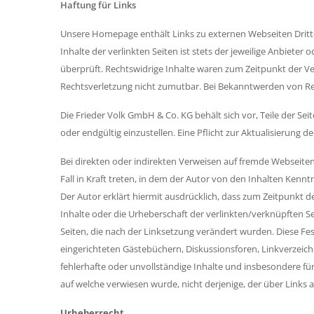
Haftung für Links
Unsere Homepage enthält Links zu externen Webseiten Dritte
Inhalte der verlinkten Seiten ist stets der jeweilige Anbiete
überprüft. Rechtswidrige Inhalte waren zum Zeitpunkt der Ve
Rechtsverletzung nicht zumutbar. Bei Bekanntwerden von Re
Die Frieder Volk GmbH & Co. KG behält sich vor, Teile der S
oder endgültig einzustellen. Eine Pflicht zur Aktualisierung 
Bei direkten oder indirekten Verweisen auf fremde Webseiten
Fall in Kraft treten, in dem der Autor von den Inhalten Kenn
Der Autor erklärt hiermit ausdrücklich, dass zum Zeitpunkt de
Inhalte oder die Urheberschaft der verlinkten/verknüpften Seit
Seiten, die nach der Linksetzung verändert wurden. Diese Fes
eingerichteten Gästebüchern, Diskussionsforen, Linkverzeichn
fehlerhafte oder unvollständige Inhalte und insbesondere fü
auf welche verwiesen wurde, nicht derjenige, der über Links au
Urheberrecht