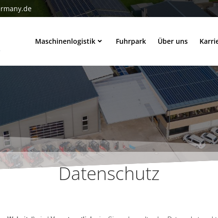
ermany.de
Maschinenlogistik
Fuhrpark
Über uns
Karri
Datenschutz