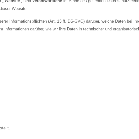
 „
Website
“) sind
Verantwortliche
im Sinne des geltenden Datenschutzrecht
 dieser Website.
serer Informationspflichten (Art. 13 ff. DS-GVO) darüber, welche Daten bei I
m Informationen darüber, wie wir Ihre Daten in technischer und organisatori
tellt.