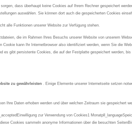
ür sorgen, dass überhaupt keine Cookies auf Ihrem Rechner gespeichert werd
nstellungen auswählen. Sie können dort auch die gespeicherten Cookies einse
icht alle Funktionen unserer Website zur Verfügung stehen.
xtdateien, die im Rahmen Ihres Besuchs unserer Website von unserem Webse
n Cookie kann Ihr Internetbrowser also identifiziert werden, wenn Sie die Web
es gibt persistente Cookies, die auf der Festplatte gespeichert werden, bis ih
ebsite zu gewährleisten
. Einige Elemente unserer Internetseite setzen not
ken Ihre Daten erhoben werden und über welchen Zeitraum sie gespeichert we
cceptedEinwilligung zur Verwendung von Cookies1 Monatpll_languageSpeic
diese Cookies sammeln anonyme Informationen über die besuchten SeitenB