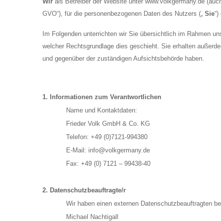
Wir
als Betreiber der Website unter www.volkgermany.de (auch
GVO“), für die personenbezogenen Daten des Nutzers („
Sie
“)
Im Folgenden unterrichten wir Sie übersichtlich im Rahmen un
welcher Rechtsgrundlage dies geschieht. Sie erhalten außerde
und gegenüber der zuständigen Aufsichtsbehörde haben.
1. Informationen zum Verantwortlichen
Name und Kontaktdaten:
Frieder Volk GmbH & Co. KG
Telefon: +49 (0)7121-994380
E-Mail: info@volkgermany.de
Fax: +49 (0) 7121 – 99438-40
2. Datenschutzbeauftragte/r
Wir haben einen externen Datenschutzbeauftragten bes
Michael Nachtigall