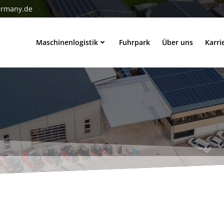
ermany.de
Maschinenlogistik
Fuhrpark
Über uns
Karri